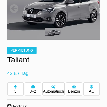
Previous
Next
VERMIETUNG
Taliant
42 £
/ Tag
5
3+2
Automatisch
Benzin
AC
Extras