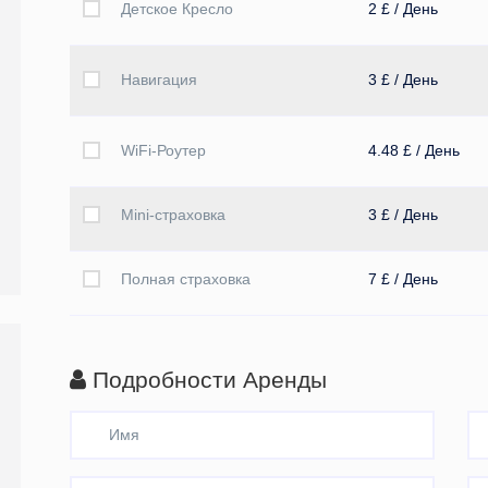
Детское Кресло
2 £ / День
Навигация
3 £ / День
WiFi-Роутер
4.48 £ / День
Mini-страховка
3 £ / День
Полная страховка
7 £ / День
Подробности Аренды