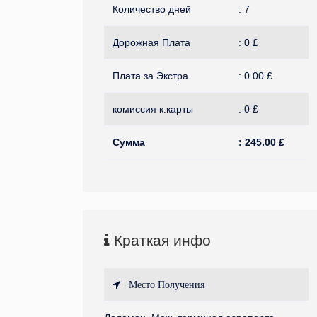
Количество дней
:
7
Дорожная Плата
:
0
£
Плата за Экстра
:
0.00
£
комиссия к.карты
:
0
£
Сумма
:
245.00
£
Краткая инфо
Место Получения